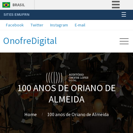
BRASIL
☰
SITES EMUFRN
Simplifique!
Facebook
Twitter
Instagram
E-mail
Comunica BR
OnofreDigital
Participe
Acesso à informação
Legislação
Canais
100 ANOS DE ORIANO DE
ALMEIDA
Home
100 anos de Oriano de Almeida