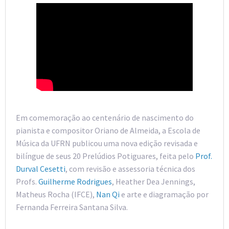
Em comemoração ao centenário de nascimento do
pianista e compositor Oriano de Almeida, a Escola de
Música da UFRN publicou uma nova edição revisada e
bilíngue de seus 20 Prelúdios Potiguares, feita pelo
Prof.
Durval Cesetti
, com revisão e assessoria técnica dos
Profs.
Guilherme Rodrigues
, Heather Dea Jennings,
Matheus Rocha (IFCE),
Nan Qi
e arte e diagramação por
Fernanda Ferreira Santana Silva.