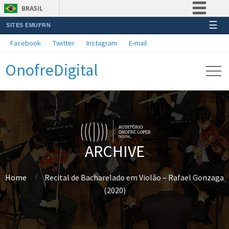
BRASIL
☰
SITES EMUFRN
Simplifique!
Facebook
Twitter
Instagram
E-mail
Comunica BR
OnofreDigital
Participe
Acesso à informação
Legislação
Canais
ARCHIVE
Home
Recital de Bacharelado em Violão – Rafael Gonzaga
(2020)