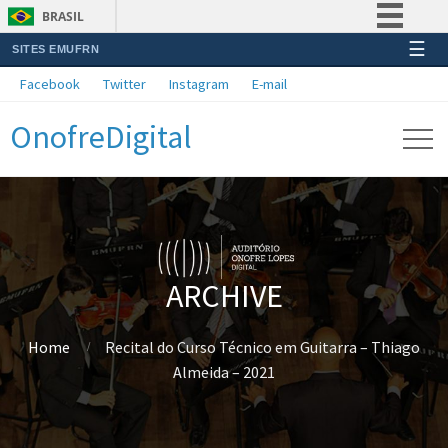
BRASIL
☰
SITES EMUFRN
Simplifique!
Facebook
Twitter
Instagram
E-mail
Comunica BR
OnofreDigital
Participe
Acesso à informação
Legislação
Canais
ARCHIVE
Home
Recital do Curso Técnico em Guitarra – Thiago
Almeida – 2021