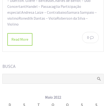
– DuettoR. Gliere – BerceuseCharles de Beriot – Duo
ConcertantHandel – Passacaglia Participação
especial:Andresa Laize – ContrabaixoSamara Sampaio –
violinoRonedilk Dantas – ViolaRoberson da Silva –
Violino
0
Read More
BUSCA
Maio 2022
D
S
T
Q
Q
S
S