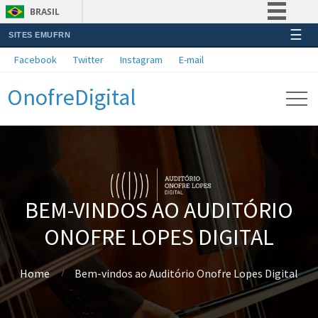
BRASIL
☰
SITES EMUFRN
Simplifique!
Facebook
Twitter
Instagram
E-mail
Comunica BR
OnofreDigital
Participe
Acesso à informação
Legislação
Canais
BEM-VINDOS AO AUDITÓRIO
ONOFRE LOPES DIGITAL
Home
Bem-vindos ao Auditório Onofre Lopes Digital