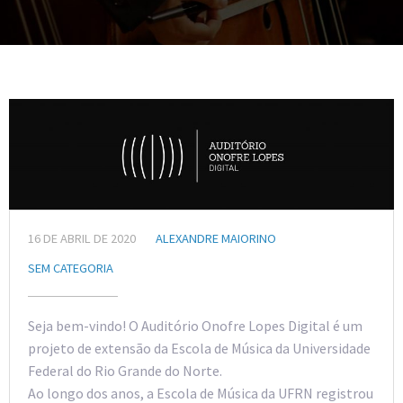
16 DE ABRIL DE 2020
ALEXANDRE MAIORINO
SEM CATEGORIA
Seja bem-vindo! O Auditório Onofre Lopes Digital é um
projeto de extensão da Escola de Música da Universidade
Federal do Rio Grande do Norte.
Ao longo dos anos, a Escola de Música da UFRN registrou