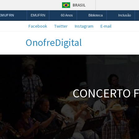
BRASIL
 EMUFRN
EMUFRN
60 Anos
Biblioteca
Inclusão
Facebook
Twitter
Instagram
E-mail
OnofreDigital
CONCERTO F