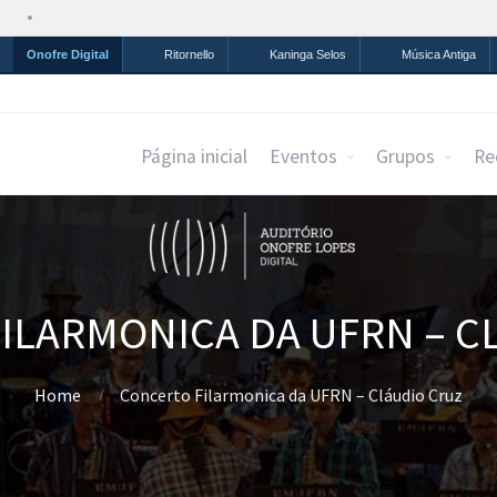
Simplifique!
Comunica BR
Participe
Acesso à infor
Onofre Digital
Ritornello
Kaninga Selos
Música Antiga
Página inicial
Eventos
Grupos
Re
ILARMONICA DA UFRN – C
Home
Concerto Filarmonica da UFRN – Cláudio Cruz