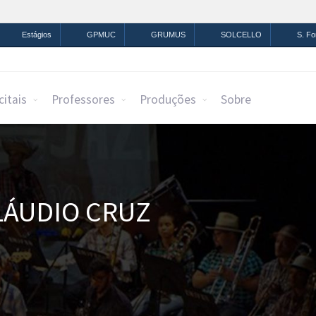
mação
Legislação
Canais
Estágios
GPMUC
GRUMUS
SOLCELLO
S. F
citais
Professores
Produções
Sobre
LÁUDIO CRUZ