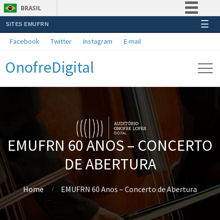
BRASIL
☰
SITES EMUFRN
Simplifique!
Facebook
Twitter
Instagram
E-mail
Comunica BR
OnofreDigital
Participe
Acesso à informação
Legislação
Canais
EMUFRN 60 ANOS – CONCERTO
DE ABERTURA
Home
EMUFRN 60 Anos – Concerto de Abertura