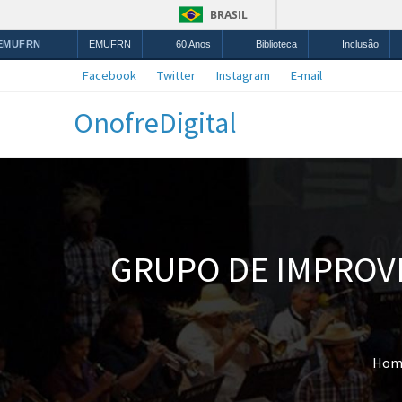
BRASIL
 EMUFRN
EMUFRN
60 Anos
Biblioteca
Inclusão
Facebook
Twitter
Instagram
E-mail
OnofreDigital
GRUPO DE IMPROVI
Hom