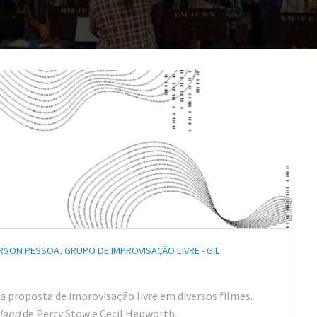
RSON PESSOA
,
GRUPO DE IMPROVISAÇÃO LIVRE - GIL
 proposta de improvisação livre em diversos filmes.
rland
de Percy Stow e Cecil Hepworth.