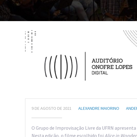
9 DE AGOSTO DE 2021
ALEXANDRE MAIORINO
ANDE
O Grupo de Improvisação Livre da UFRN apresenta a
Nesta edição, o filme escolhido foi
Alice in Wonde