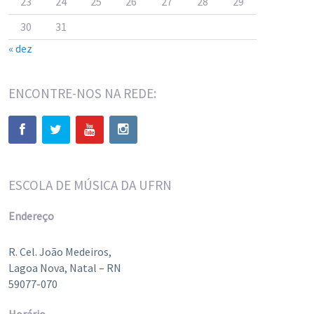
23
24
25
26
27
28
29
30
31
« dez
ENCONTRE-NOS NA REDE:
ESCOLA DE MÚSICA DA UFRN
Endereço
R. Cel. João Medeiros,
Lagoa Nova, Natal – RN
59077-070
Horário