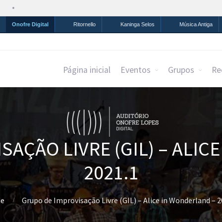
Simplifique!
Comunica BR
Participe
Acesso à infor
Onofre Digital
Ritornello
Kaninga Selos
Música Antiga
Página inicial
Eventos
Grupos
Re
SAÇÃO LIVRE (GIL) – ALIC
2021.1
e
Grupo de Improvisação Livre (GIL) – Alice in Wonderland – 2