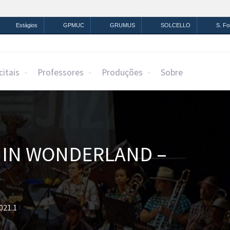
mação
Legislação
Canais
Estágios
GPMUC
GRUMUS
SOLCELLO
S. F
citais
Professores
Produções
Sobre
E IN WONDERLAND –
021.1