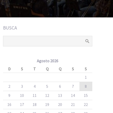
BUSCA
Agosto 2026
D
S
T
Q
Q
S
S
1
2
3
4
5
6
7
8
9
10
11
12
13
14
15
16
17
18
19
20
21
22