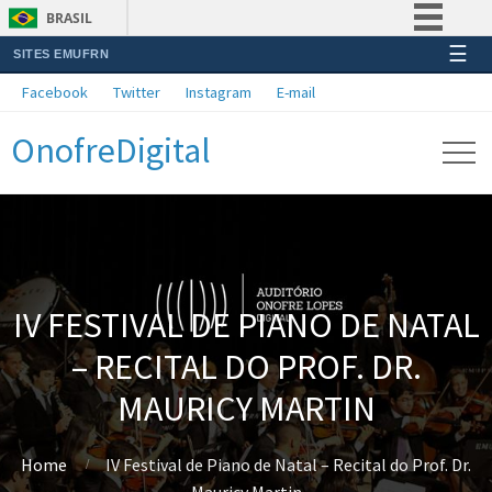
BRASIL
☰
SITES EMUFRN
Simplifique!
Facebook
Twitter
Instagram
E-mail
Comunica BR
OnofreDigital
Participe
Acesso à informação
Legislação
Canais
IV FESTIVAL DE PIANO DE NATAL
– RECITAL DO PROF. DR.
MAURICY MARTIN
Home
IV Festival de Piano de Natal – Recital do Prof. Dr.