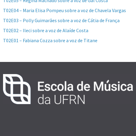
T02E05 – Regina Machado sobre a voz de Gal Costa
T02E04 – Maria Elisa Pompeu sobre a voz de Chavela Vargas
T02E03 – Polly Guimarães sobre a voz de Cátia de França
T02E02 – Ileci sobre a voz de Alaíde Costa
T02E01 – Fabiana Cozza sobre a voz de Titane