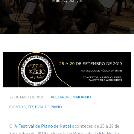
Mauricy Martin
22 DE MAIO DE 2020
ALEXANDRE MAIORINO
EVENTOS
,
FESTIVAL DE PIANO
O
IV Festival de Piano de Natal
aconteceu de 25 a 29 de
Setembro de 2019 na Escola de Música da UFRN. Nesta