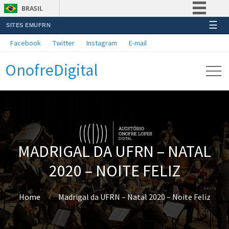
BRASIL
☰
SITES EMUFRN
Simplifique!
Facebook
Twitter
Instagram
E-mail
Comunica BR
OnofreDigital
Participe
Acesso à informação
Legislação
Canais
MADRIGAL DA UFRN – NATAL
2020 – NOITE FELIZ
Home
Madrigal da UFRN – Natal 2020 – Noite Feliz