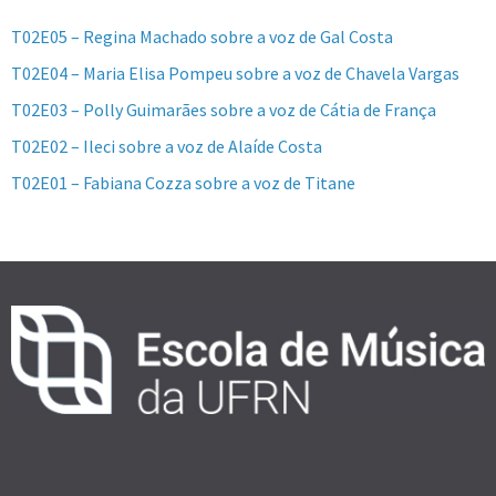
T02E05 – Regina Machado sobre a voz de Gal Costa
T02E04 – Maria Elisa Pompeu sobre a voz de Chavela Vargas
T02E03 – Polly Guimarães sobre a voz de Cátia de França
T02E02 – Ileci sobre a voz de Alaíde Costa
T02E01 – Fabiana Cozza sobre a voz de Titane