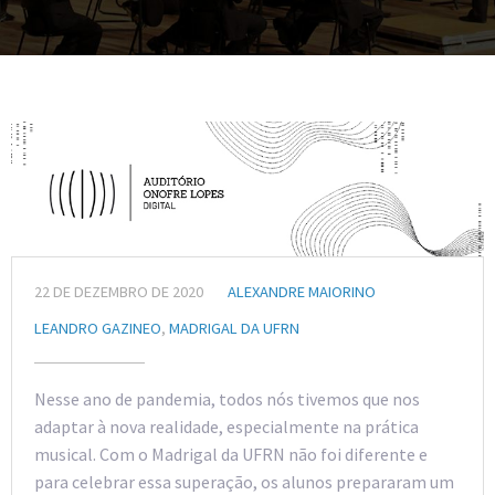
22 DE DEZEMBRO DE 2020
ALEXANDRE MAIORINO
LEANDRO GAZINEO
,
MADRIGAL DA UFRN
Nesse ano de pandemia, todos nós tivemos que nos
adaptar à nova realidade, especialmente na prática
musical. Com o Madrigal da UFRN não foi diferente e
para celebrar essa superação, os alunos prepararam um