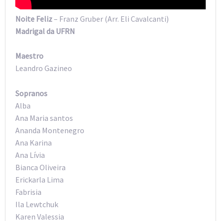
Noite Feliz
– Franz Gruber (Arr. Eli Cavalcanti)
Madrigal da UFRN
Maestro
Leandro Gazineo
Sopranos
Alba
Ana Maria santos
Ananda Montenegro
Ana Karina
Ana Lívia
Bianca Oliveira
Erickarla Lima
Fabrisia
Ila Lewtchuk
Karen Valessia