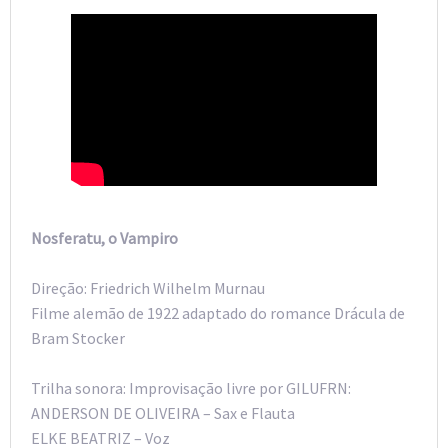
Nosferatu, o Vampiro
Direção: Friedrich Wilhelm Murnau
Filme alemão de 1922 adaptado do romance Drácula de
Bram Stocker
Trilha sonora: Improvisação livre por GILUFRN:
ANDERSON DE OLIVEIRA – Sax e Flauta
ELKE BEATRIZ – Voz