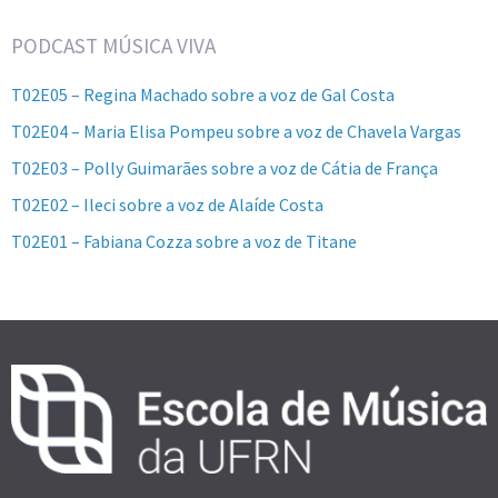
PODCAST MÚSICA VIVA
T02E05 – Regina Machado sobre a voz de Gal Costa
T02E04 – Maria Elisa Pompeu sobre a voz de Chavela Vargas
T02E03 – Polly Guimarães sobre a voz de Cátia de França
T02E02 – Ileci sobre a voz de Alaíde Costa
T02E01 – Fabiana Cozza sobre a voz de Titane