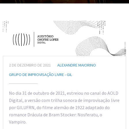
2 DE DEZEMBRO DE 2021
ALEXANDRE MAIORINO
GRUPO DE IMPROVISAÇÃO LIVRE - GIL
No dia 31 de outubro de 2021, estreiou no canal do AOLD
Digital, a versão com trilha sonora de improvisação livre
por GILUFRN, do filme alemão de 1922 adaptado do
romance Drácula de Bram Stocker: Nosferatu, o
Vampiro.