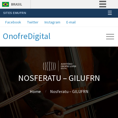
BRASIL
☰
SITES EMUFRN
Simplifique!
Facebook
Twitter
Instagram
E-mail
Comunica BR
OnofreDigital
Participe
Acesso à informação
Legislação
Canais
NOSFERATU – GILUFRN
Home
Nosferatu – GILUFRN