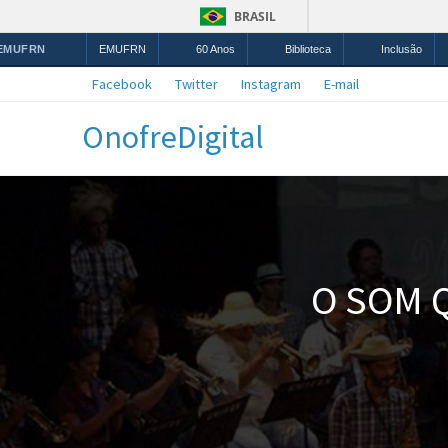
BRASIL
 EMUFRN
EMUFRN
60 Anos
Biblioteca
Inclusão
Facebook
Twitter
Instagram
E-mail
OnofreDigital
O SOM 