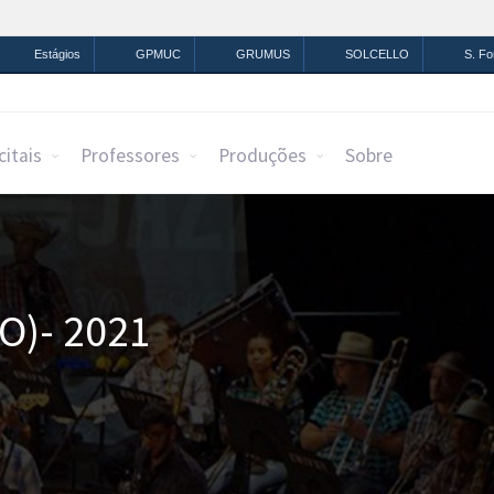
mação
Legislação
Canais
Estágios
GPMUC
GRUMUS
SOLCELLO
S. F
citais
Professores
Produções
Sobre
)- 2021