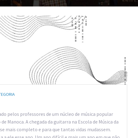
TEGORIA
do pelos professores de um núcleo de música popular
 de Manoca. A chegada da guitarra na Escola de Música da
osse mais completo e para que tantas vidas mudassem.
a a ele esse ano. Um ano difícil e mais um ano em que não