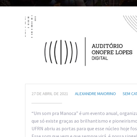
27 DE ABRIL DE 2021
ALEXANDRE MAIORINO
SEM CA
“Um som pra Manoca” é um evento anual, organiza
que só existe graças ao brilhantismo e pioneirismo
UFRN abriu as portas para que esse núcleo hoje f
Esse som que vem e que sempre virá, é nossa singel