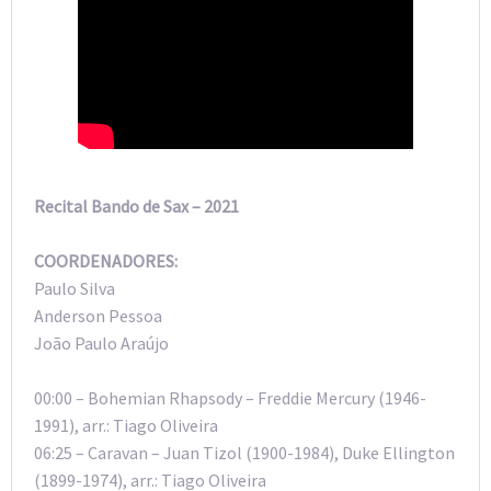
Recital Bando de Sax – 2021
COORDENADORES:
Paulo Silva
Anderson Pessoa
João Paulo Araújo
00:00 – Bohemian Rhapsody – Freddie Mercury (1946-
1991), arr.: Tiago Oliveira
06:25 – Caravan – Juan Tizol (1900-1984), Duke Ellington
(1899-1974), arr.: Tiago Oliveira