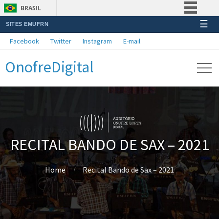
BRASIL
☰
SITES EMUFRN
Simplifique!
Facebook
Twitter
Instagram
E-mail
Comunica BR
OnofreDigital
Participe
Acesso à informação
Legislação
Canais
RECITAL BANDO DE SAX – 2021
Home
Recital Bando de Sax – 2021