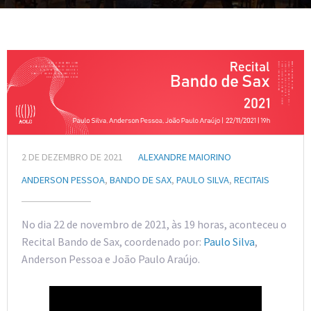
2 DE DEZEMBRO DE 2021
ALEXANDRE MAIORINO
ANDERSON PESSOA
,
BANDO DE SAX
,
PAULO SILVA
,
RECITAIS
No dia 22 de novembro de 2021, às 19 horas, aconteceu o
Recital Bando de Sax, coordenado por:
Paulo Silva
,
Anderson Pessoa e João Paulo Araújo.