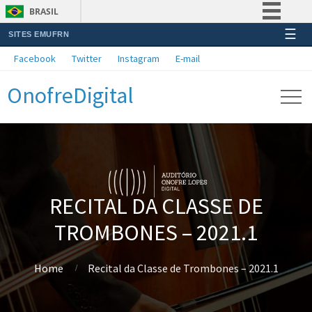
BRASIL
☰
SITES EMUFRN
Simplifique!
Facebook
Twitter
Instagram
E-mail
Comunica BR
OnofreDigital
Participe
Acesso à informação
Legislação
Canais
RECITAL DA CLASSE DE
TROMBONES – 2021.1
Home
Recital da Classe de Trombones – 2021.1