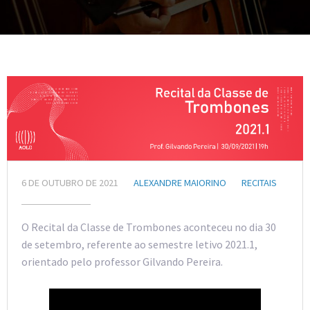
6 DE OUTUBRO DE 2021
ALEXANDRE MAIORINO
RECITAIS
O Recital da Classe de Trombones aconteceu no dia 30
de setembro, referente ao semestre letivo 2021.1,
orientado pelo professor Gilvando Pereira.