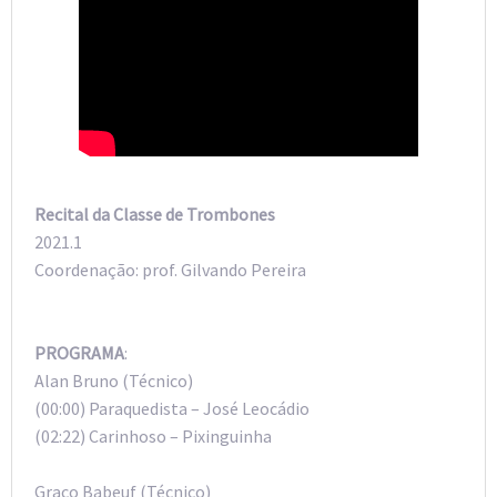
Recital da Classe de Trombones
2021.1
Coordenação: prof. Gilvando Pereira
PROGRAMA
:
Alan Bruno (Técnico)
(00:00) Paraquedista – José Leocádio
(02:22) Carinhoso – Pixinguinha
Graco Babeuf (Técnico)