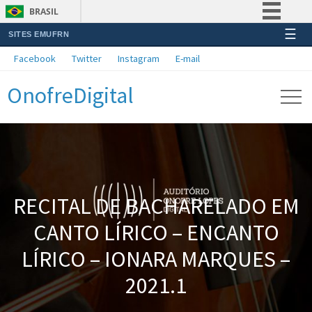
BRASIL
☰
SITES EMUFRN
Simplifique!
Facebook
Twitter
Instagram
E-mail
Comunica BR
OnofreDigital
Participe
Acesso à informação
Legislação
Canais
RECITAL DE BACHARELADO EM
CANTO LÍRICO – ENCANTO
LÍRICO – IONARA MARQUES –
2021.1