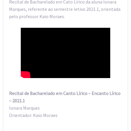
Recital de Bacharelado em Cato Lírico da aluna Ionara
Marques, referente ao semestre letivo 2021.1, orientada
pelo professor Kaio Moraes.
Recital de Bacharelado em Canto Lírico – Encanto Lírico
– 2021.1
Ionara Marques
Orientador: Kaio Moraes