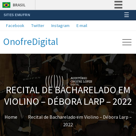
BRASIL
☰
SITES EMUFRN
Simplifique!
Facebook
Twitter
Instagram
E-mail
Comunica BR
OnofreDigital
Participe
Acesso à informação
Legislação
Canais
RECITAL DE BACHARELADO EM
VIOLINO – DÉBORA LARP – 2022
Home
Recital de Bacharelado em Violino – Débora Larp –
2022