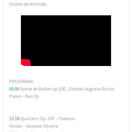
Oriano de Almeida.
PROGRAMA:
00:00
Scene de Ballet op.100 , Charles Auguste Beriot
Piano – Nan Qi
12:18
Quinteto Op. 147 – Tedesco
Violão – Gustavo Silveira