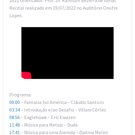
2022 Orientador: Prof. Dr. Ranilson Bezerra de Farias
Recital realizado em 19/07/2022 no Auditório Onofre
Lopes.
Programa:
00:00
– Fantasia Sul América – Cláudio Santoro
03:34
– Introdução e/ao Desafio – Villani Côrtes
08:56
– Eaglehawk – Eric Ewazen
11:48
– Música para Metais – Duda
17:41
– Música para uma Avenida – Djalma Melim