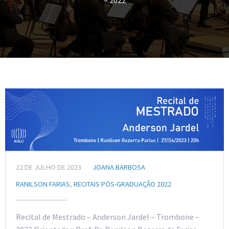
– 2022
22 DE JULHO DE 2023
JOANA BARBOSA
RANILSON FARIAS
,
RECITAIS PÓS-GRADUAÇÃO 2022
Recital de Mestrado – Anderson Jardel – Trombone –