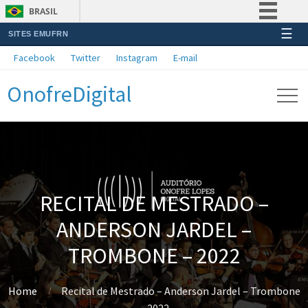
BRASIL
☰
SITES EMUFRN
Simplifique!
Facebook
Twitter
Instagram
E-mail
Comunica BR
OnofreDigital
Participe
Acesso à informação
Legislação
Canais
RECITAL DE MESTRADO –
ANDERSON JARDEL –
TROMBONE – 2022
Home
Recital de Mestrado – Anderson Jardel – Trombone