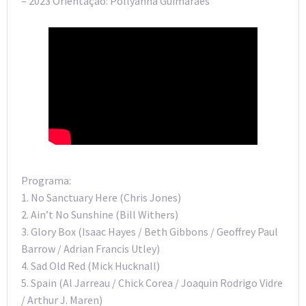
– 2023 Orientação: Pollyanna Guimarães
Programa:
1. No Sanctuary Here (Chris Jones)
2. Ain’t No Sunshine (Bill Withers)
3. Glory Box (Isaac Hayes / Beth Gibbons / Geoffrey Paul
Barrow / Adrian Francis Utley)
4. Sad Old Red (Mick Hucknall)
5. Spain (Al Jarreau / Chick Corea / Joaquin Rodrigo Vidre
/ Arthur J. Maren)