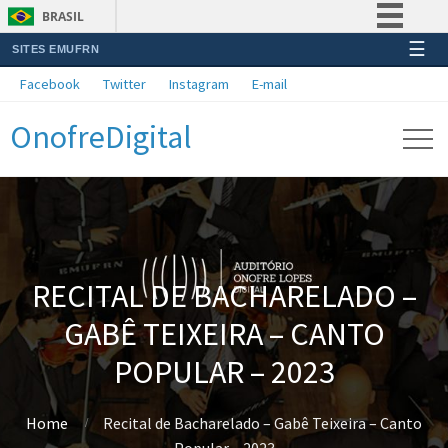
BRASIL
☰
SITES EMUFRN
Simplifique!
Facebook
Twitter
Instagram
E-mail
Comunica BR
OnofreDigital
Participe
Acesso à informação
Legislação
Canais
RECITAL DE BACHARELADO –
GABÊ TEIXEIRA – CANTO
POPULAR – 2023
Home
Recital de Bacharelado – Gabê Teixeira – Canto