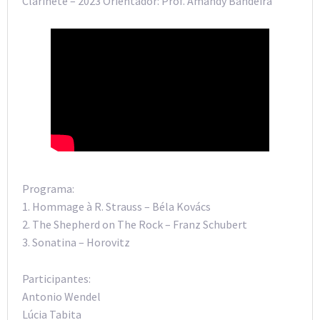
Clarinete – 2023 Orientador: Prof. Amandy Bandeira
Programa:
1. Hommage à R. Strauss – Béla Kovács
2. The Shepherd on The Rock – Franz Schubert
3. Sonatina – Horovitz
Participantes:
Antonio Wendel
Lúcia Tabita