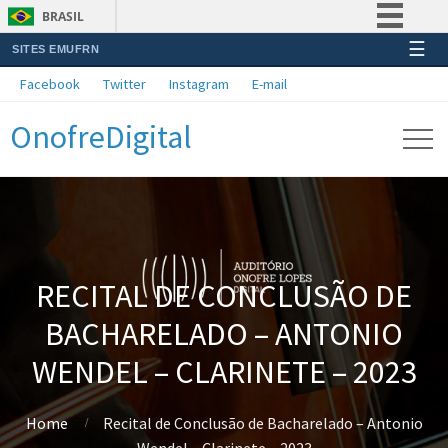
BRASIL
☰
SITES EMUFRN
Simplifique!
Facebook
Twitter
Instagram
E-mail
Comunica BR
OnofreDigital
Participe
Acesso à informação
Legislação
Canais
RECITAL DE CONCLUSÃO DE
BACHARELADO – ANTONIO
WENDEL – CLARINETE – 2023
Home
Recital de Conclusão de Bacharelado – Antonio