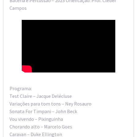
Bateria e Percussão – 2023 Orientação: Prof. Cleber
Campos
Programa:
Test Claire – Jacque Delécluse
Variações para tom tons – Ney Rosauro
Sonata For Timpani – John Beck
Vou vivendo – Pixinguinha
Chorando alto – Marcelo Goes
Caravan – Duke Ellington