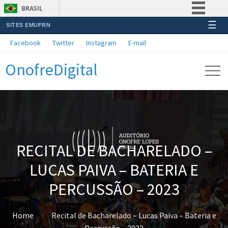
BRASIL
☰
SITES EMUFRN
Simplifique!
Facebook
Twitter
Instagram
E-mail
Comunica BR
OnofreDigital
Participe
Acesso à informação
Legislação
Canais
RECITAL DE BACHARELADO –
LUCAS PAIVA – BATERIA E
PERCUSSÃO – 2023
Home
Recital de Bacharelado – Lucas Paiva – Bateria e