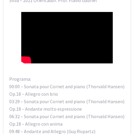
Silva – 2021 Orientador: Prof. Flávio Gabriel
Programa:
00:00 – Sonata pour Cornet and piano (Thorvald Hansen)
Op.18 – Allegro con brio
03:29 – Sonata pour Cornet and piano (Thorvald Hansen)
Op.18 – Andante molto espressione
06:32 – Sonata pour Cornet and piano (Thorvald Hansen)
Op.18 – Allegro con anima
09:48 – Andante and Allegro (Guy Ropartz)