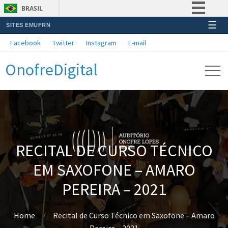
BRASIL
☰
SITES EMUFRN
Simplifique!
Facebook
Twitter
Instagram
E-mail
Comunica BR
OnofreDigital
Participe
Acesso à informação
Legislação
Canais
RECITAL DE CURSO TÉCNICO
EM SAXOFONE – AMARO
PEREIRA – 2021
Home
Recital de Curso Técnico em Saxofone – Amaro