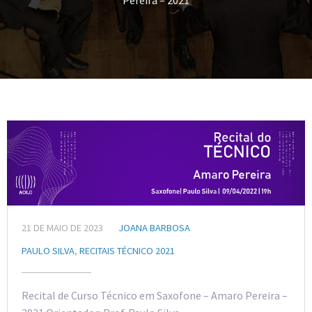
Pereira – 2021
21 DE MAIO DE 2023
JOANA BARBOSA
PAULO SILVA
,
RECITAIS TÉCNICO 2021
Recital de Curso Técnico em Saxofone – Amaro Pereira –