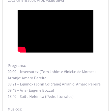
2021 Orientador: Prof. Paulo Silva
Programa:
00:00 – Insensatez (Tom Jobim e Vinícius de Moraes)
Arranjo: Amaro Pereira
03:21 – Equinox (John Coltrane) Arranjo: Amaro Pereira
09:48 – Ária (Eugene Bozza)
13:40 – Suíte Helénica (Pedro Iturralde)
Músicos: