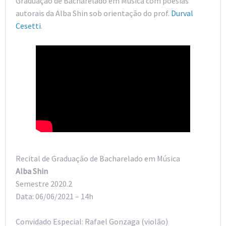
Graduação de Bacharelado em Música com poesias
autorais da Alba Shin sob orientação do prof.
Durval
Cesetti
.
Recital de Graduação de Bacharelado em Música
Alba Shin
Semestre 2020.2
Data: 06/06/2021 – 14h
Convidado Especial: Rafael Gonzaga (violão)