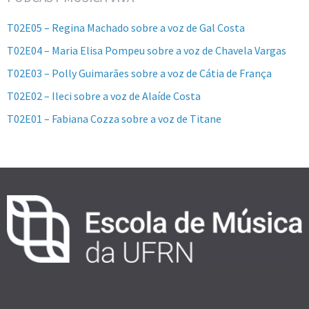
T02E05 – Regina Machado sobre a voz de Gal Costa
T02E04 – Maria Elisa Pompeu sobre a voz de Chavela Vargas
T02E03 – Polly Guimarães sobre a voz de Cátia de França
T02E02 – Ileci sobre a voz de Alaíde Costa
T02E01 – Fabiana Cozza sobre a voz de Titane