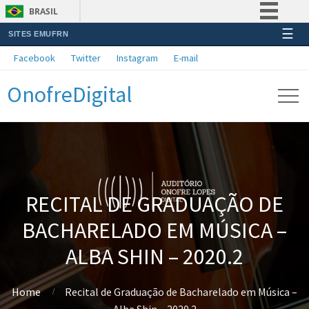
BRASIL
☰
SITES EMUFRN
Simplifique!
Facebook
Twitter
Instagram
E-mail
Comunica BR
OnofreDigital
Participe
Acesso à informação
Legislação
Canais
RECITAL DE GRADUAÇÃO DE
BACHARELADO EM MÚSICA –
ALBA SHIN – 2020.2
Home
Recital de Graduação de Bacharelado em Música –