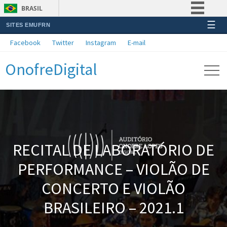
BRASIL
☰
SITES EMUFRN
Simplifique!
Facebook
Twitter
Instagram
E-mail
Comunica BR
OnofreDigital
Participe
Acesso à informação
Legislação
Canais
RECITAL DE LABORATÓRIO DE
PERFORMANCE – VIOLÃO DE
CONCERTO E VIOLÃO
BRASILEIRO – 2021.1