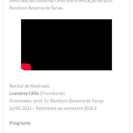
Mestrado do Luandrey Célio sob orientação do prof.
Ranilson Bezerra de Farias.
Recital de Mestrado
Luandrey Célio
(Trombone)
Orientador: prof. Dr. Ranilson Bezerra de Farias
22/06/2021 – Referente ao semestre 2020.2
Programa
: