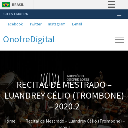
BRASIL
☰
SITES EMUFRN
Simplifique!
Facebook
Twitter
Instagram
E-mail
Comunica BR
OnofreDigital
Participe
Acesso à informação
Legislação
Canais
RECITAL DE MESTRADO –
LUANDREY CÉLIO (TROMBONE)
– 2020.2
Home
Recital de Mestrado – Luandrey Célio (Trombone) –