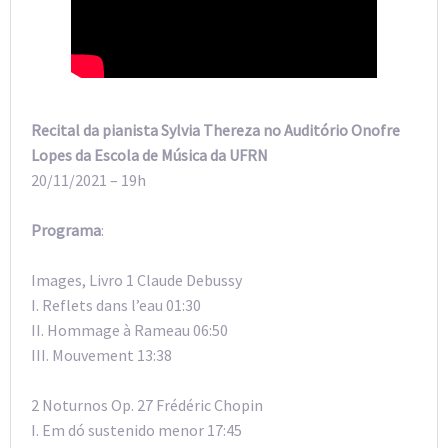
Recital da pianista Sylvia Thereza no Auditório Onofre
Lopes da Escola de Música da UFRN
20/11/2021 – 19h
Programa
:
Images, Livro 1 Claude Debussy
I. Reflets dans l’eau 01:30
II. Hommage à Rameau 06:50
III. Mouvement 13:38
2 Noturnos Op. 27 Frédéric Chopin
I. Em dó sustenido menor 17:45