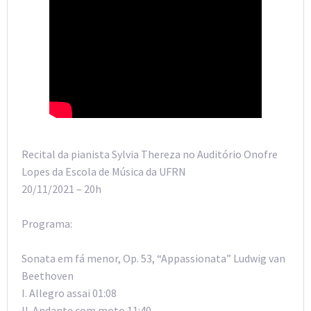
Recital da pianista Sylvia Thereza no Auditório Onofre
Lopes da Escola de Música da UFRN
20/11/2021 – 20h
Programa:
Sonata em fá menor, Op. 53, “Appassionata” Ludwig van
Beethoven
I. Allegro assai 01:08
II. Andante com moto 11:40