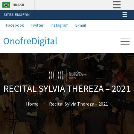
BRASIL
☰
SITES EMUFRN
Simplifique!
Facebook
Twitter
Instagram
E-mail
Comunica BR
OnofreDigital
Participe
Acesso à informação
Legislação
Canais
RECITAL SYLVIA THEREZA – 2021
Home
Recital Sylvia Thereza – 2021