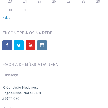
23
24
25
26
27
28
29
30
31
« dez
ENCONTRE-NOS NA REDE:
ESCOLA DE MÚSICA DA UFRN
Endereço
R. Cel. João Medeiros,
Lagoa Nova, Natal – RN
59077-070