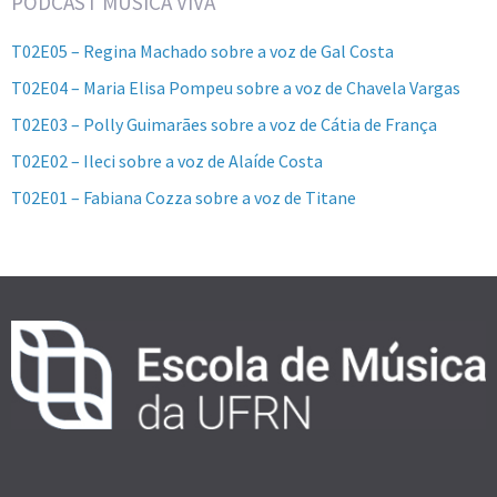
PODCAST MÚSICA VIVA
T02E05 – Regina Machado sobre a voz de Gal Costa
T02E04 – Maria Elisa Pompeu sobre a voz de Chavela Vargas
T02E03 – Polly Guimarães sobre a voz de Cátia de França
T02E02 – Ileci sobre a voz de Alaíde Costa
T02E01 – Fabiana Cozza sobre a voz de Titane