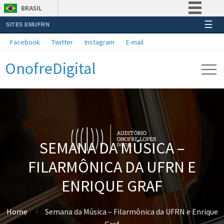
BRASIL
☰
SITES EMUFRN
Simplifique!
Facebook
Twitter
Instagram
E-mail
Comunica BR
OnofreDigital
Participe
Acesso à informação
Legislação
Canais
SEMANA DA MÚSICA –
FILARMÔNICA DA UFRN E
ENRIQUE GRAF
Home
Semana da Música – Filarmônica da UFRN e Enrique