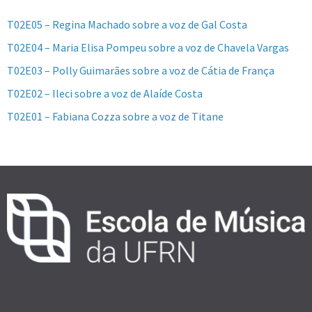
T02E05 – Regina Machado sobre a voz de Gal Costa
T02E04 – Maria Elisa Pompeu sobre a voz de Chavela Vargas
T02E03 – Polly Guimarães sobre a voz de Cátia de França
T02E02 – Ileci sobre a voz de Alaíde Costa
T02E01 – Fabiana Cozza sobre a voz de Titane