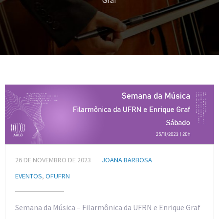
Graf
26 DE NOVEMBRO DE 2023
JOANA BARBOSA
EVENTOS
,
OFUFRN
Semana da Música – Filarmônica da UFRN e Enrique Graf