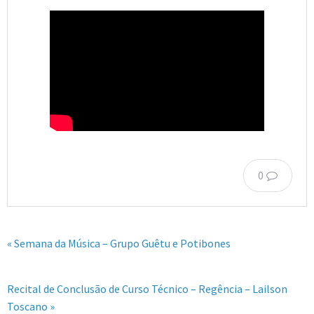
0
« Semana da Música – Grupo Guêtu e Potibones
Recital de Conclusão de Curso Técnico – Regência – Lailson
Toscano »