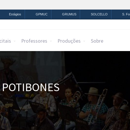
mação
Legislação
Canais
Estágios
GPMUC
GRUMUS
SOLCELLO
S. F
citais
Professores
Produções
Sobre
E POTIBONES