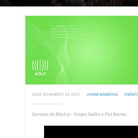
26 DE NOVEMBRO DE 2023
JOANA BARBOSA
EVENT
Semana da Música – Grupo Guêtu e Potibones