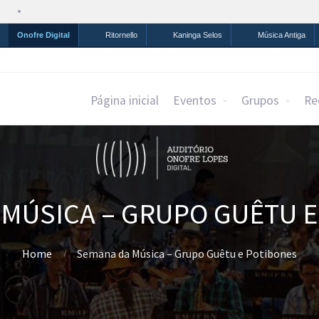
Simplifique!
Comunica BR
Participe
Acesso à infor
Onofre Digital
Ritornello
Kaninga Selos
Música Antiga
Página inicial
Eventos
Grupos
Re
MÚSICA – GRUPO GUÊTU 
Home
Semana da Música – Grupo Guêtu e Potibones