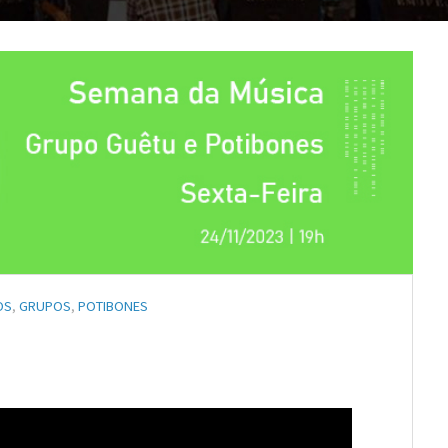
OS
,
GRUPOS
,
POTIBONES