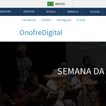
BRASIL
 EMUFRN
EMUFRN
60 Anos
Biblioteca
Inclusão
Facebook
Twitter
Instagram
E-mail
OnofreDigital
SEMANA DA 