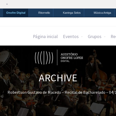
Simplifique!
Comunica BR
Participe
Acesso à infor
Onofre Digital
Ritornello
Kaninga Selos
Música Antiga
Página inicial
Eventos
Grupos
Re
ARCHIVE
Robertson Gustavo de Macedo – Recital de Bacharelado – 04/