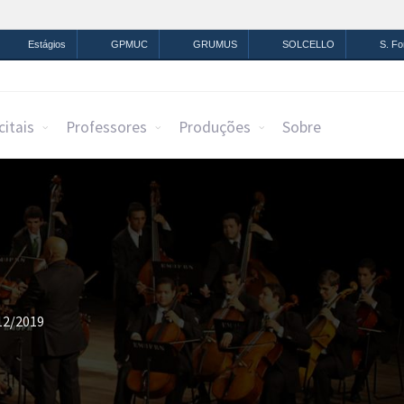
mação
Legislação
Canais
Estágios
GPMUC
GRUMUS
SOLCELLO
S. F
citais
Professores
Produções
Sobre
12/2019