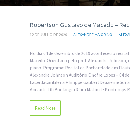
Robertson Gustavo de Macedo – Reci
12 DE JULHO DE 2020
ALEXANDRE MAIORINO
ALEX
No dia 04 de dezembro de 2019 aconteceu o recita
Macedo. Orientado pelo prof. Alexandre Johnson, o
piano. Programa: Recital de Bacharelado em Flau
Alexandre Johnson Auditório Onofre Lopes – 04 de
LacerdaCantilena Philippe GaubertDeuxième Sonat
Andante Lili BoulangerD’um Matin de Printemps
Read More