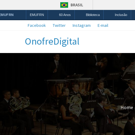
BRASIL
 EMUFRN
EMUFRN
60 Anos
Biblioteca
Inclusão
Facebook
Twitter
Instagram
E-mail
OnofreDigital
Home