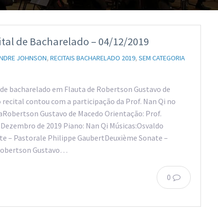
tal de Bacharelado – 04/12/2019
ANDRE JOHNSON
,
RECITAIS BACHARELADO 2019
,
SEM CATEGORIA
l de bacharelado em Flauta de Robertson Gustavo de
 recital contou com a participação da Prof. Nan Qi no
taRobertson Gustavo de Macedo Orientação: Prof.
 Dezembro de 2019 Piano: Nan Qi Músicas:Osvaldo
e – Pastorale Philippe GaubertDeuxième Sonate –
 Robertson Gustavo…
0