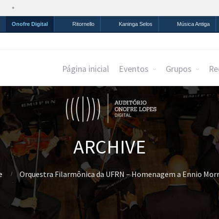
Simplifique!
Comunica BR
Participe
Acesso à infor
Onofre Digital
Ritornello
Kaninga Selos
Música Antiga
Página inicial
Eventos
Grupos
Re
ARCHIVE
e
Orquestra Filarmônica da UFRN – Homenagem a Ennio Morr