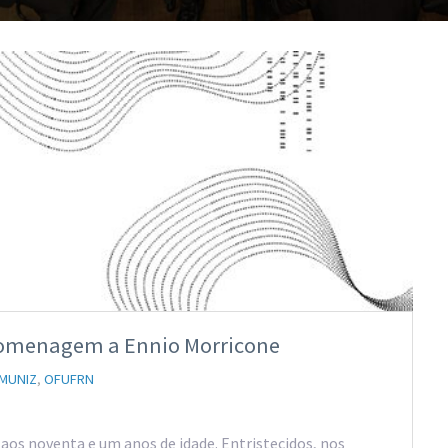
Homenagem a Ennio Morricone
MUNIZ
,
OFUFRN
os noventa e um anos de idade. Entristecidos, nos