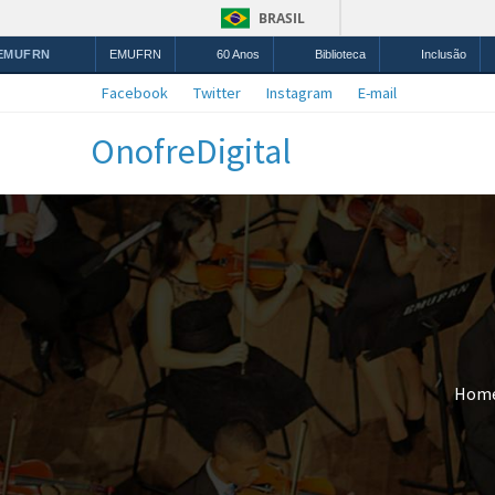
BRASIL
 EMUFRN
EMUFRN
60 Anos
Biblioteca
Inclusão
Facebook
Twitter
Instagram
E-mail
OnofreDigital
Hom