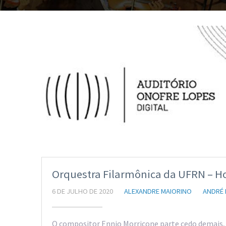
Orquestra Filarmônica da UFRN – 
6 DE JULHO DE 2020
ALEXANDRE MAIORINO
ANDRÉ 
O compositor Ennio Morricone parte cedo demais, a