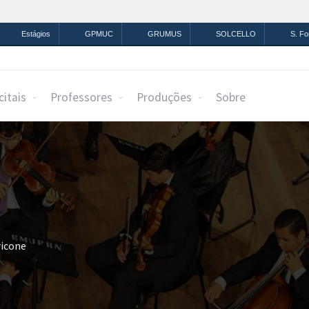
mação
Legislação
Canais
Estágios
GPMUC
GRUMUS
SOLCELLO
S. F
citais
Professores
Produções
Sobre
icone