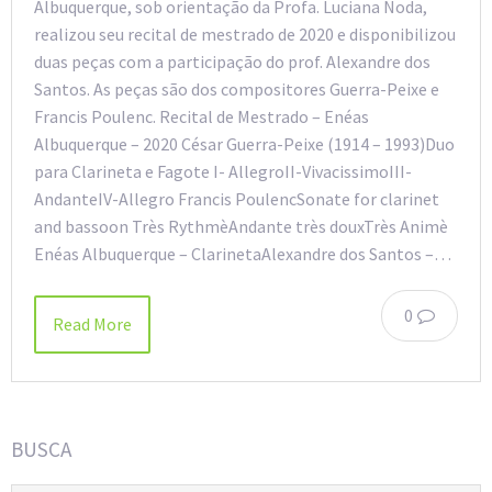
Albuquerque, sob orientação da Profa. Luciana Noda,
realizou seu recital de mestrado de 2020 e disponibilizou
duas peças com a participação do prof. Alexandre dos
Santos. As peças são dos compositores Guerra-Peixe e
Francis Poulenc. Recital de Mestrado – Enéas
Albuquerque – 2020 César Guerra-Peixe (1914 – 1993)Duo
para Clarineta e Fagote I- AllegroII-VivacissimoIII-
AndanteIV-Allegro Francis PoulencSonate for clarinet
and bassoon Très RythmèAndante très douxTrès Animè
Enéas Albuquerque – ClarinetaAlexandre dos Santos –…
0
Read More
BUSCA