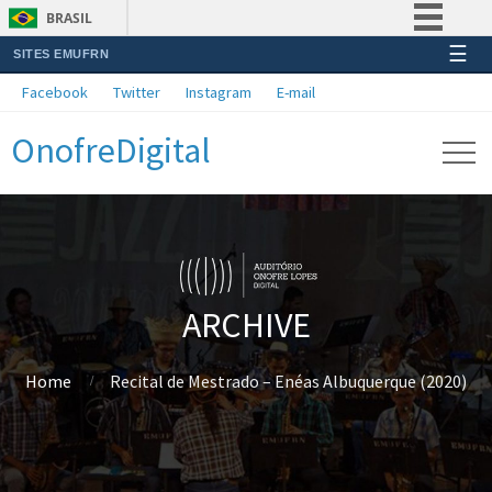
BRASIL
☰
SITES EMUFRN
Simplifique!
Facebook
Twitter
Instagram
E-mail
Comunica BR
OnofreDigital
Participe
Acesso à informação
Legislação
Canais
ARCHIVE
Home
Recital de Mestrado – Enéas Albuquerque (2020)