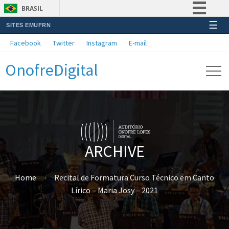
BRASIL
☰
SITES EMUFRN
Simplifique!
Facebook
Twitter
Instagram
E-mail
Comunica BR
OnofreDigital
Participe
Acesso à informação
Legislação
Canais
ARCHIVE
Home
Recital de Formatura Curso Técnico em Canto
Lírico – Maria Josy – 2021