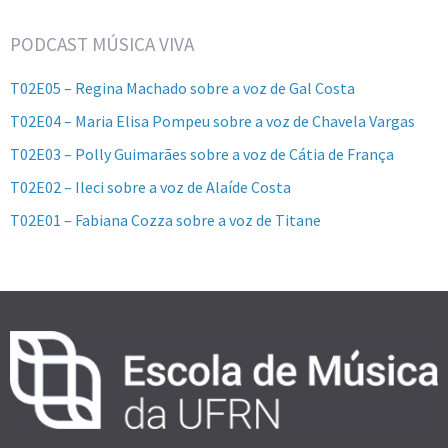
PODCAST MÚSICA VIVA
T02E05 – Regina Machado sobre a voz de Gal Costa
T02E04 – Maria Elisa Pompeu sobre a voz de Chavela Vargas
T02E03 – Polly Guimarães sobre a voz de Cátia de França
T02E02 – Ileci sobre a voz de Alaíde Costa
T02E01 – Fabiana Cozza sobre a voz de Titane