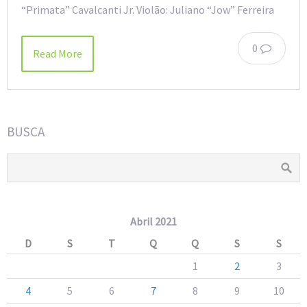
“Primata” Cavalcanti Jr. Violão: Juliano “Jow” Ferreira
0
Read More
BUSCA
Abril 2021
D
S
T
Q
Q
S
S
1
2
3
4
5
6
7
8
9
10