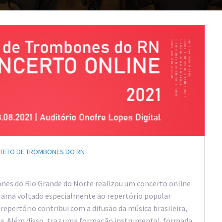
TETO DE TROMBONES DO RN
ones do Rio Grande do Norte realizou um concerto online
rama voltado especialmente ao repertório popular
repertório contribui com a difusão da música brasileira,
ia. Além disso, traz uma formação instrumental formada