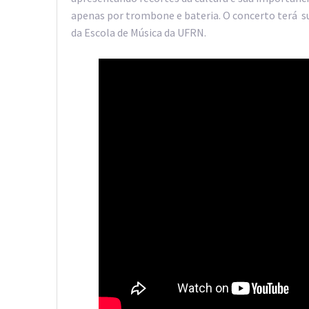
apenas por trombone e bateria. O concerto terá su
da Escola de Música da UFRN.