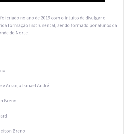
i criado no ano de 2019 com o intuito de divulgar o
erida formação Instrunental, sendo formado por alunos da
ande do Norte.
uno
e e Arranjo Ismael André
on Breno
iard
cleiton Breno