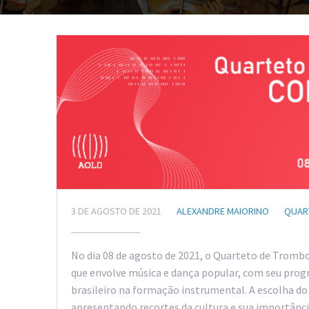
3 DE AGOSTO DE 2021
ALEXANDRE MAIORINO
QUAR
No dia 08 de agosto de 2021, o Quarteto de Tromb
que envolve música e dança popular, com seu prog
brasileiro na formação instrumental. A escolha do 
apresentando recortes da cultura e sua importânc