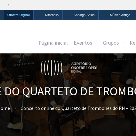
Simplifique!
Comunica BR
Participe
Acesso à infor
Onofre Digital
Ritornello
Kaninga Selos
Música Antiga
Página inicial
Eventos
Grupos
Re
 DO QUARTETO DE TROMBO
Home
Concerto online do Quarteto de Trombones do RN – 20