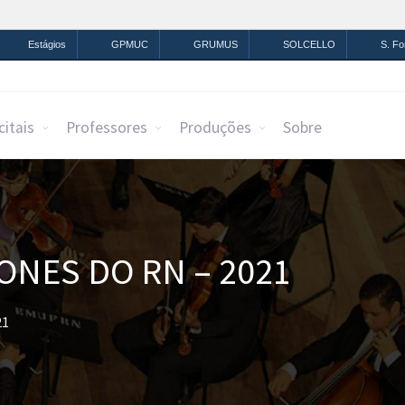
mação
Legislação
Canais
Estágios
GPMUC
GRUMUS
SOLCELLO
S. F
citais
Professores
Produções
Sobre
NES DO RN – 2021
21