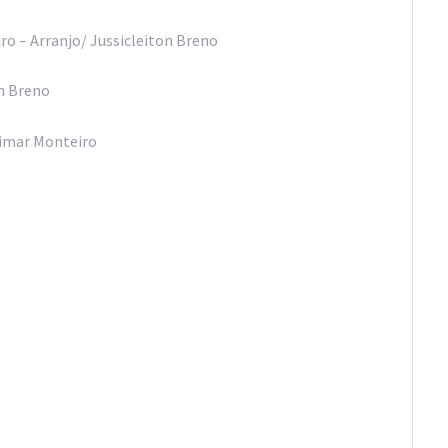
iro – Arranjo/ Jussicleiton Breno
on Breno
cimar Monteiro