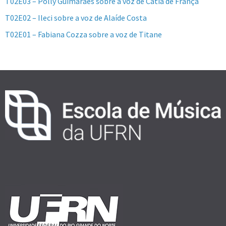
T02E03 – Polly Guimarães sobre a voz de Cátia de França
T02E02 – Ileci sobre a voz de Alaíde Costa
T02E01 – Fabiana Cozza sobre a voz de Titane