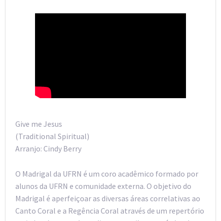
Give me Jesus
(Traditional Spiritual)
Arranjo: Cindy Berry
O Madrigal da UFRN é um coro acadêmico formado por
alunos da UFRN e comunidade externa. O objetivo do
Madrigal é aperfeiçoar as diversas áreas correlativas ao
Canto Coral e a Regência Coral através de um repertório