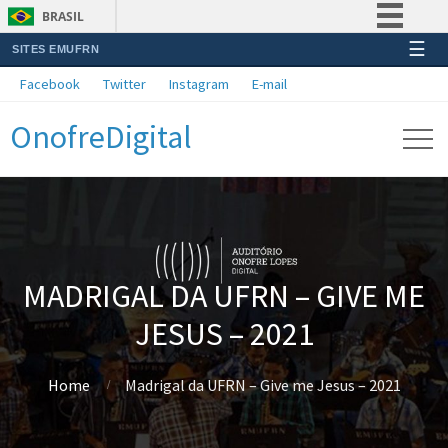
BRASIL
☰
SITES EMUFRN
Simplifique!
Facebook
Twitter
Instagram
E-mail
Comunica BR
OnofreDigital
Participe
Acesso à informação
Legislação
Canais
MADRIGAL DA UFRN – GIVE ME
JESUS – 2021
Home
Madrigal da UFRN – Give me Jesus – 2021