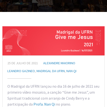
25 DE JULHO DE 2021
ALEXANDRE MAIORINO
LEANDRO GAZINEO
,
MADRIGAL DA UFRN
,
NAN QI
O Madrigal da UFRN lançou no dia 16 de julho de 2021 seu
primeiro vídeo mosaico, a canção “Give me Jesus”, um
Spiritual tradicional com arranjo de Cindy Berry e a
participação da
Profa. Nan Qi
no piano.