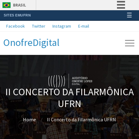
BRASIL
☰
SITES EMUFRN
Simplifique!
Facebook
Twitter
Instagram
E-mail
Comunica BR
OnofreDigital
Participe
Acesso à informação
Legislação
Canais
II CONCERTO DA FILARMÔNICA
UFRN
Home
II Concerto da Filarmônica UFRN