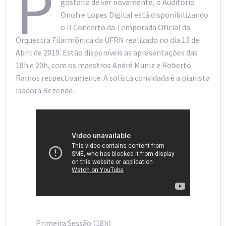
P
gostaria de ver novamente, o Auditório
Onofre Lopes Digital está disponibilizando
o II Concerto da Temporada Oficial da
Orquestra Filarmônica da UFRN realizado no dia 13 de
Abril de 2019. Estão disponíveis as apresentações das
18h e 20h, com os maestros André Muniz e Roberto
Ramos respectivamente. A solista convidada é a pianista
Isadora Rezende.
Primeira Sessão (18h)