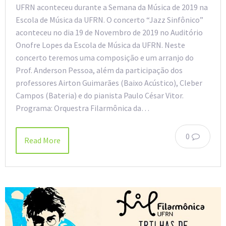
UFRN aconteceu durante a Semana da Música de 2019 na
Escola de Música da UFRN. O concerto “Jazz Sinfônico”
aconteceu no dia 19 de Novembro de 2019 no Auditório
Onofre Lopes da Escola de Música da UFRN. Neste
concerto teremos uma composição e um arranjo do
Prof. Anderson Pessoa, além da participação dos
professores Airton Guimarães (Baixo Acústico), Cleber
Campos (Bateria) e do pianista Paulo César Vitor.
Programa: Orquestra Filarmônica da…
0
Read More