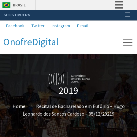
BRASIL
☰
SITES EMUFRN
Simplifique!
Facebook
Twitter
Instagram
E-mail
Comunica BR
OnofreDigital
Participe
Acesso à informação
Legislação
Canais
2019
Home
Recital de Bacharelado em Eufônio – Hugo
Leonardo dos Santos Cardoso – 05/12/20219