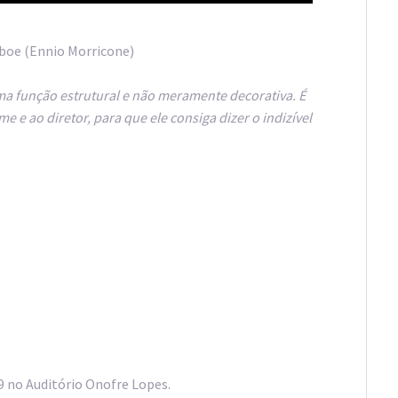
Oboe (Ennio Morricone)
a função estrutural e não meramente decorativa. É
e e ao diretor, para que ele consiga dizer o indizível
9 no Auditório Onofre Lopes.