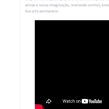
almas e nossa imaginação, revelando sonhos, emoçõ
Sua arte permanece.