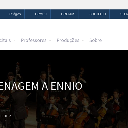
mação
Legislação
Canais
Estágios
GPMUC
GRUMUS
SOLCELLO
S. F
citais
Professores
Produções
Sobre
ENAGEM A ENNIO
icone