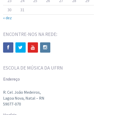
23
24
25
26
27
28
29
30
31
« dez
ENCONTRE-NOS NA REDE:
ESCOLA DE MÚSICA DA UFRN
Endereço
R. Cel. João Medeiros,
Lagoa Nova, Natal – RN
59077-070
Horário