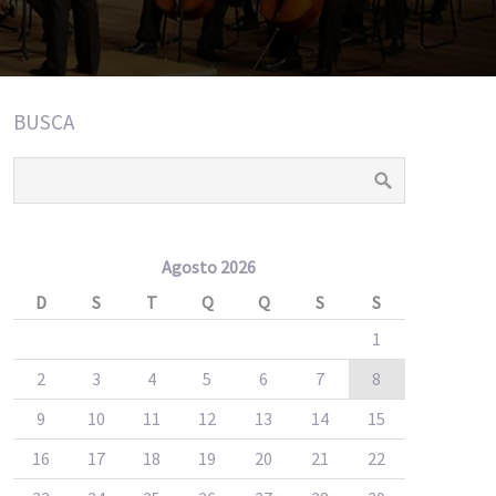
BUSCA
Agosto 2026
D
S
T
Q
Q
S
S
1
2
3
4
5
6
7
8
9
10
11
12
13
14
15
16
17
18
19
20
21
22