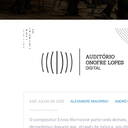
6 DE JULHO DE 2020
ALEXANDRE MAIORINO
ANDRÉ 
O compositor Ennio Morricone parte cedo demais, a
despedimos daquele que, através da música, nos 