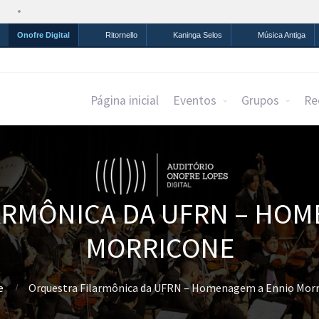
Simplifique!
Comunica BR
Participe
Acesso à infor
Onofre Digital
Ritornello
Kaninga Selos
Música Antiga
Página inicial
Eventos
Grupos
Re
ARMÔNICA DA UFRN – HOM
MORRICONE
e
Orquestra Filarmônica da UFRN – Homenagem a Ennio Morr