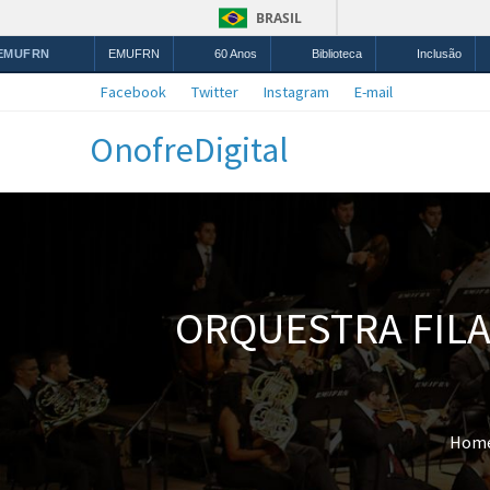
BRASIL
 EMUFRN
EMUFRN
60 Anos
Biblioteca
Inclusão
Facebook
Twitter
Instagram
E-mail
OnofreDigital
ORQUESTRA FIL
Hom