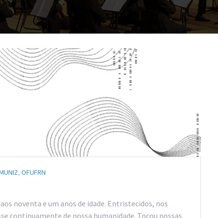
MUNIZ
,
OFUFRN
os noventa e um anos de idade. Entristecidos, nos
disse continuamente de nossa humanidade. Tocou nossas