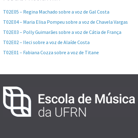
T02E05 – Regina Machado sobre a voz de Gal Costa
T02E04 – Maria Elisa Pompeu sobre a voz de Chavela Vargas
T02E03 – Polly Guimarães sobre a voz de Cátia de França
T02E02 – Ileci sobre a voz de Alaíde Costa
T02E01 – Fabiana Cozza sobre a voz de Titane