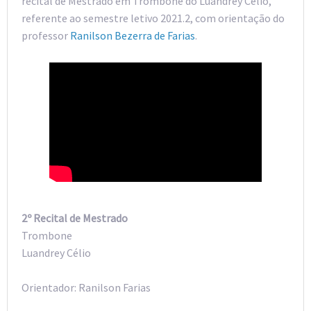
recital de Mestrado em Trombone do Luandrey Célio,
referente ao semestre letivo 2021.2, com orientação do
professor
Ranilson Bezerra de Farias
.
2º Recital de Mestrado
Trombone
Luandrey Célio
Orientador: Ranilson Farias