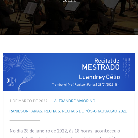
2021.2
1 DE MARÇO DE 2022
ALEXANDRE MAIORINO
RANILSON FARIAS
,
RECITAIS
,
RECITAIS DE PÓS-GRADUAÇÃO 2021
No dia 28 de janeiro de 2022, às 18 horas, aconteceu o