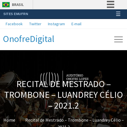
BRASIL
☰
SITES EMUFRN
Simplifique!
Facebook
Twitter
Instagram
E-mail
Comunica BR
OnofreDigital
Participe
Acesso à informação
Legislação
Canais
RECITAL DE MESTRADO –
TROMBONE – LUANDREY CÉLIO
– 2021.2
Home
Recital de Mestrado – Trombone – Luandrey Célio –