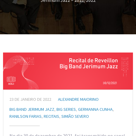
Jerimum Jazz – 2021/2022
23 DE JANEIRO DE 2022
ALEXANDRE MAIORINO
BIG BAND JERIMUM JAZZ
,
BIG SERIES
,
GERMANNA CUNHA
,
RANILSON FARIAS
,
RECITAIS
,
SIMIÃO SEVERO
No dia 30 de dezembro de 2021, foi transmitido no canal