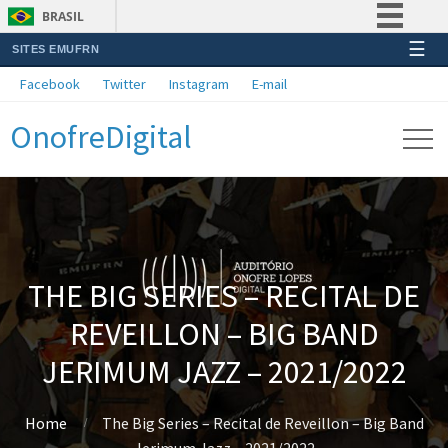
BRASIL
☰
SITES EMUFRN
Simplifique!
Facebook
Twitter
Instagram
E-mail
Comunica BR
OnofreDigital
Participe
Acesso à informação
Legislação
Canais
THE BIG SERIES – RECITAL DE
REVEILLON – BIG BAND
JERIMUM JAZZ – 2021/2022
Home
The Big Series – Recital de Reveillon – Big Band