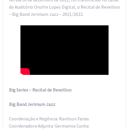
do Auditório Onofre Lopes Digital, o Recital de Reveillon
– Big Band Jerimum Jazz – 2021/2022.
Big Series – Recital de Reveillon
Big Band Jerimum Jazz
Coordenação e Regência: Ranilson Farias
Coordenadora Adjunta: Germanna Cunha